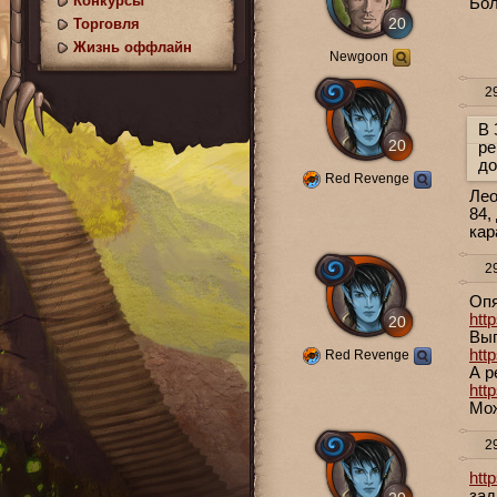
Конкурсы
Бол
20
Торговля
Жизнь оффлайн
Newgoon
29
В 
20
ре
до
Red Revenge
Лео
84,
кар
29
Опя
htt
20
Вып
htt
Red Revenge
А р
htt
Мож
29
htt
зад