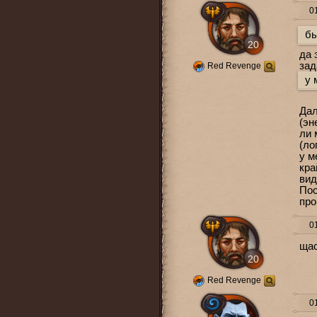
01
бы
20
да 
зад
Red Revenge
у 
Дал
(эн
ли 
(ло
у м
кра
вид
Пос
про
01
щас
20
Red Revenge
01