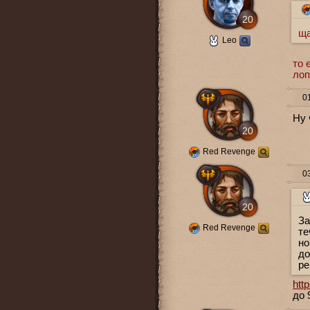
20
ща
Leo
то 
лоп
01
Ну 
20
Red Revenge
03
20
За
Red Revenge
те
но
до
ре
htt
до 