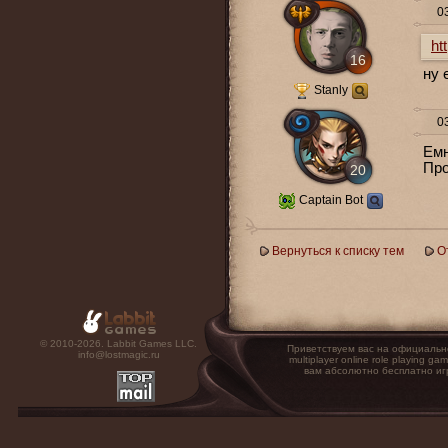
03
ht
16
ну 
Stanly
03
Емн
Про
20
Captain Bot
Вернуться к списку тем
О
© 2010-2026. Labbit Games LLC.
Приветствуем вас на официальн
info@lostmagic.ru
multiplayer online role playin
вам абсолютно бесплатно иг