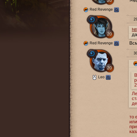
20
Red Revenge
29
ht
20
да
Всм
Red Revenge
30
20
В
Leo
р
2
Ле
ст
де
то 
или
при
каз