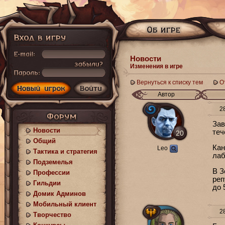
Новости
Изменения в игре
Вернуться к списку тем
О
Автор
28
Зав
Новости
теч
20
Общий
Кан
Leo
Тактика и стратегия
лаб
Подземелья
В З
Профессии
реп
Гильдии
до 
Домик Админов
Мобильный клиент
28
Творчество