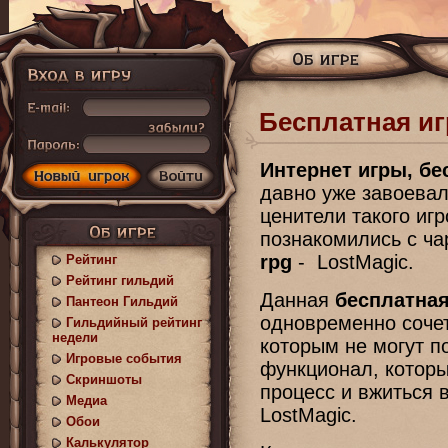
Бесплатная иг
Интернет игры, бе
давно уже завоевал
ценители такого игр
познакомились с ч
rpg
- LostMagic.
Рейтинг
Рейтинг гильдий
Данная
бесплатна
Пантеон Гильдий
одновременно сочет
Гильдийный рейтинг
недели
которым не могут п
Игровые события
функционал, которы
Скриншоты
процесс и вжиться 
Медиа
LostMagic.
Обои
Калькулятор