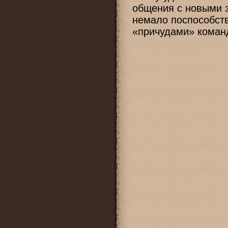
общения с новыми 
немало поспособст
«причудами» коман