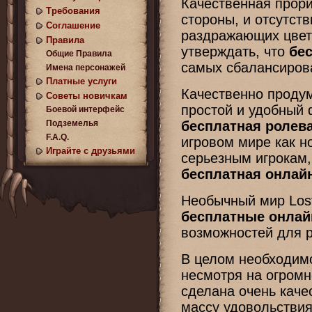
Качественная прори
Требования
стороны, и отсутств
Соглашение
раздражающих цвето
Правила
утверждать, что
бес
Общие Правила
самых сбалансирова
Имена персонажей
Платные услуги
Качественно продум
Советы новичкам
простой и удобный 
Боевой интерфейс
Подземелья
бесплатная ролева
F.A.Q.
игровом мире как н
Играйте с друзьями
серьезным игрокам,
бесплатная онлайн
Необычный мир Lost
бесплатные онлай
возможностей для р
В целом необходимо
несмотря на огром
сделана очень каче
массу удовольствия