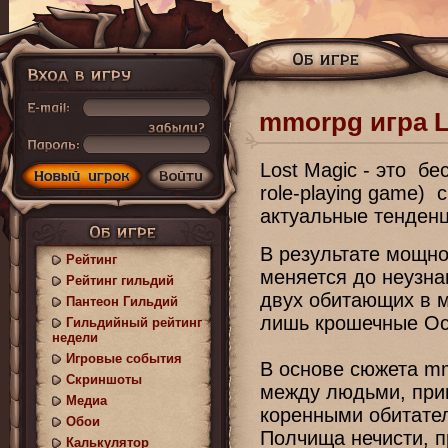
mmorpg игра L
Lost Magic - это бес
role-playing game)
актуальные тенденц
В результате мощно
Рейтинг
меняется до неузна
Рейтинг гильдий
двух обитающих в м
Пантеон Гильдий
лишь крошечные Ос
Гильдийный рейтинг
недели
Игровые события
В основе сюжета mm
Скриншоты
между людьми, при
Медиа
коренными обитате
Обои
Полчища нечисти, п
Калькулятор