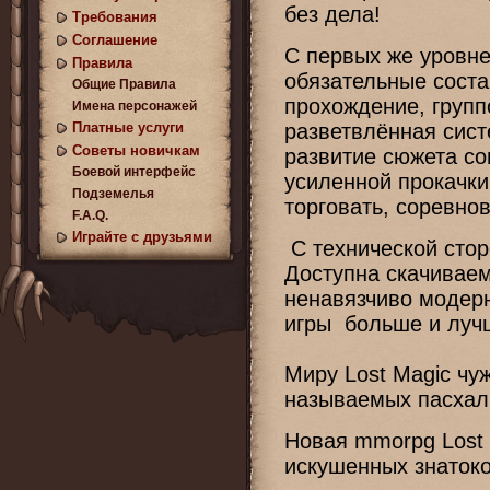
без дела!
Требования
Соглашение
С первых же уровне
Правила
обязательные сост
Общие Правила
прохождение, групп
Имена персонажей
Платные услуги
разветвлённая сист
Советы новичкам
развитие сюжета с
Боевой интерфейс
усиленной прокачки
Подземелья
торговать, соревно
F.A.Q.
Играйте с друзьями
С технической стор
Доступна скачиваем
ненавязчиво модер
игры больше и луч
Миру Lost Magic чуж
называемых пасхаль
Новая mmorpg Lost
искушенных знатоко