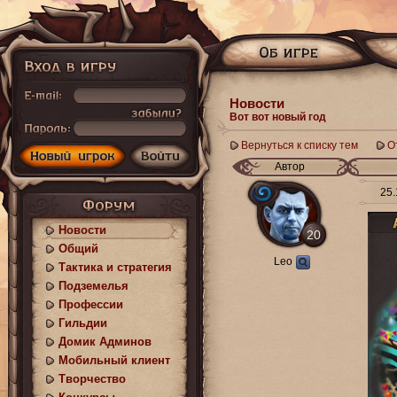
Новости
Вот вот новый год
Вернуться к списку тем
О
Автор
25.
Новости
20
Общий
Leo
Тактика и стратегия
Подземелья
Профессии
Гильдии
Домик Админов
Мобильный клиент
Творчество