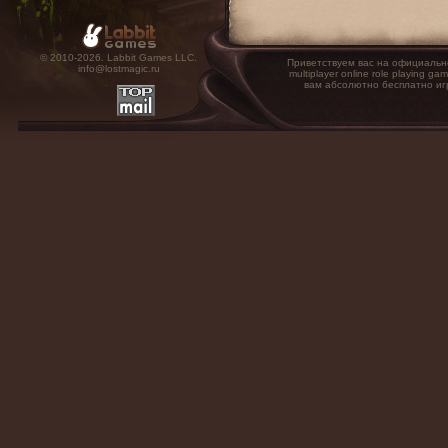
© 2010-2026. Labbit Games LLC.
Приветствуем вас на официальн
info@lostmagic.ru
multiplayer online role playin
вам абсолютно бесплатно иг