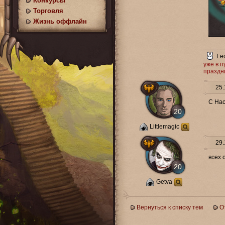
Конкурсы
Торговля
Жизнь оффлайн
Le
уже в п
праздни
25.
С На
20
Littlemagic
29.
всех 
20
Getva
Вернуться к списку тем
О