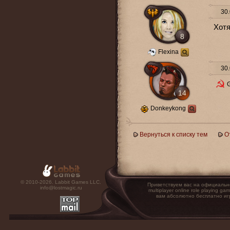
30.
Хотя
8
Flexina
30.
G
14
Donkeykong
Вернуться к списку тем
О
© 2010-2026. Labbit Games LLC.
Приветствуем вас на официальн
info@lostmagic.ru
multiplayer online role playin
вам абсолютно бесплатно иг