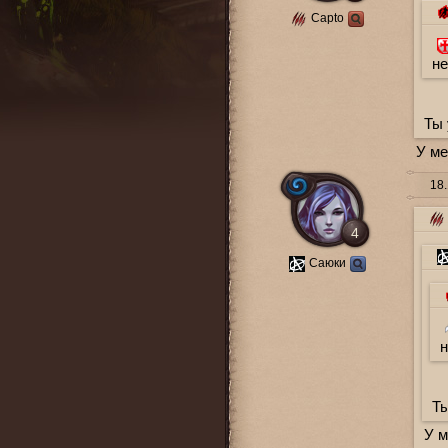
Capto
не
Ты 
У ме
18.
4
Саюки
н
Ты
У м