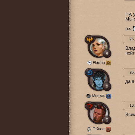
Ну, 
Мы с
p.s
25.
Влад
нейт
8
Flexina
26.
да я
6
Mrlexas
16.
Всем
5
Тейваз