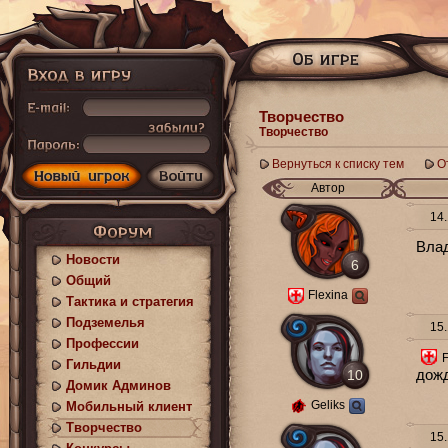
Творчество
Творчество
Вернуться к списку тем
О
Автор
14.
Влад
Новости
6
Общий
Flexina
Тактика и стратегия
Подземелья
15.
Профессии
F
Гильдии
10
дожд
Домик Админов
Geliks
Мобильный клиент
Творчество
15.