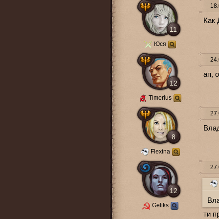
18.
Как 
11
Юся
24.
ап, 
12
Timerius
27.
Влад
8
Flexina
27.
12
Вла
Geliks
ти п