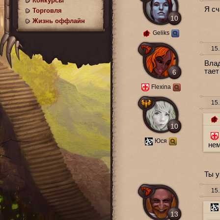
Конкурсы
Я сч
Торговля
10
Жизнь оффлайн
Geliks
15.
Влад
тает
6
Flexina
15.
10
Юся
нем
Ты у
15.
13