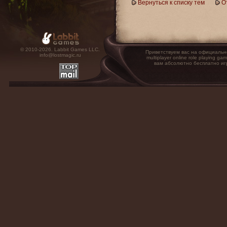
Вернуться к списку тем
О
© 2010-2026. Labbit Games LLC.
Приветствуем вас на официальн
info@lostmagic.ru
multiplayer online role playin
вам абсолютно бесплатно иг