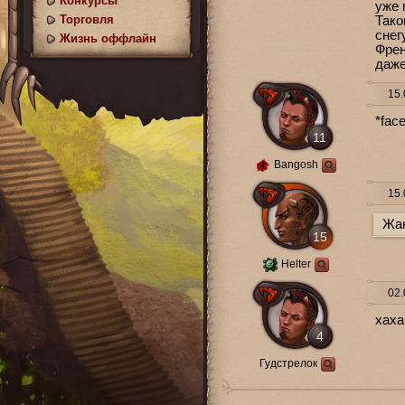
Конкурсы
уже 
Торговля
Тако
снег
Жизнь оффлайн
Френ
даже
15.
*fac
11
Bangosh
15.
Жан
15
Helter
02.
хаха
4
Гудстрелок