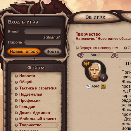
Творчество
На конкурс "Новогоднее обращ
Вернуться к списку тем
О
Автор
11.
Прий
Новости
приз
7
Жана
Общий
пров
Арез
Тактика и стратегия
год.
Подземелья
вирв
радо
Профессии
же н
Гильдии
Жана
Домик Админов
пром
Мобильный клиент
- До
жела
Творчество
Вопщ