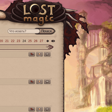
20
21
22
23
24
25
26
27