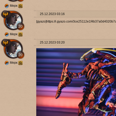
Мерк
25.12.2023 03:16
[gyazo]https://i.gyazo.com/3ce25112e1f4b37a0d4020b7
20
Мерк
25.12.2023 03:20
20
Мерк