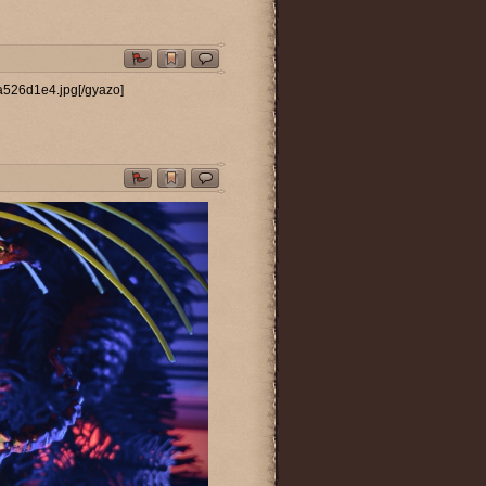
a526d1e4.jpg[/gyazo]