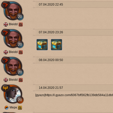
07.04.2020 22:45
20
Bleidd
07.04.2020 23:26
20
Bleidd
08.04.2020 00:50
20
Bleidd
14.04.2020 21:57
[gyazo]https://i.gyazo.com/6067bff362fb139db584a11db
20
Мерк