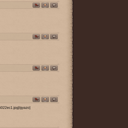
6022ec1.jpg[/gyazo]