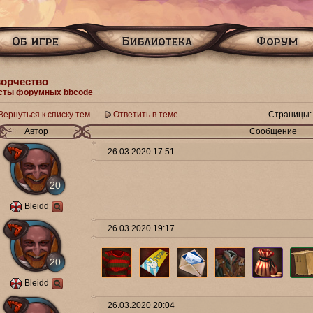
ворчество
сты форумных bbcode
Вернуться к списку тем
Ответить в теме
Страницы:
Автор
Сообщение
26.03.2020 17:51
20
Bleidd
26.03.2020 19:17
20
Bleidd
26.03.2020 20:04