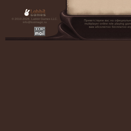
© 2010-2026. Labbit Games LLC.
Приветствуем вас на официальн
info@lostmagic.ru
multiplayer online role playin
вам абсолютно бесплатно иг