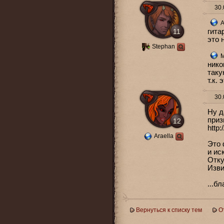
30.
A
11
гита
это 
Stephan
M
нико
таку
т.к.
30.
Ну д
приз
12
http
Araella
Это 
и ис
Отку
Изви
...б
Вернуться к списку тем
О