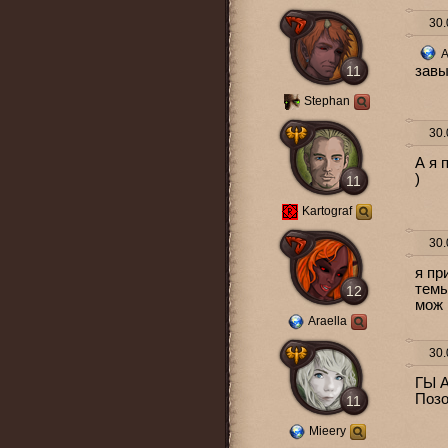
30.
A
11
завы
Stephan
30.
А я 
)
11
Kartograf
30.
я пр
темы
12
мож 
Araella
30.
ГЫ А
Позо
11
Mieery