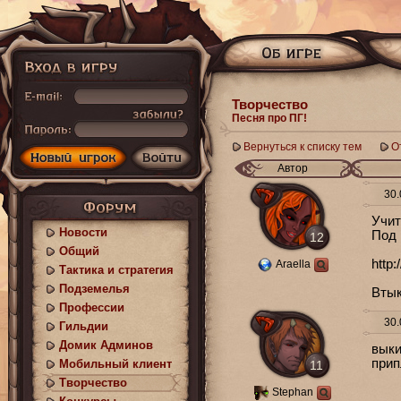
Творчество
Песня про ПГ!
Вернуться к списку тем
О
Автор
30.
Учит
Новости
Под 
12
Общий
http
Araella
Тактика и стратегия
Подземелья
Втык
Профессии
30.
Гильдии
Домик Админов
выки
прип
Мобильный клиент
11
Творчество
Stephan