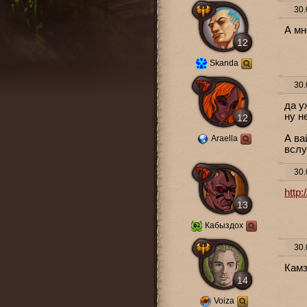
30.
А мн
12
Skanda
30.
да у
ну н
12
А ва
Araella
вслу
30.
http
13
Кабыздох
30.
Камз
14
Voiza