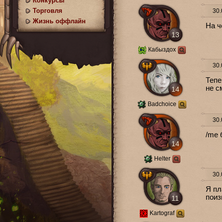
Конкурсы
Торговля
30.
Жизнь оффлайн
На ч
13
Кабыздох
30.
Тепе
не с
14
Badchoice
30.
/me 
14
Helter
30.
Я пл
поиз
11
Kartograf