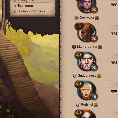
Конкурсы
888
Торговля
20
Жизнь оффлайн
Devilyaka
29
334
20
Магистратум
29
384
20
Suddenness
29
555
19
Redshot
29