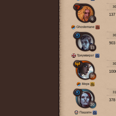
30
137
6
Ghostemane
30
903
13
Триумвират
30
100
20
Мерк
31
378
20
Пашапн