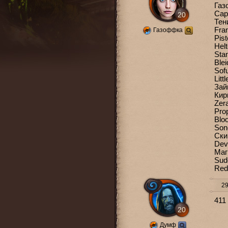
Га
Cap
20
Тен
Fra
Газоффка
Pis
Hel
Sta
Ble
Sof
Litt
Зай
Кир
Zer
Pro
Blo
So
Ски
Dev
Маг
Sud
Red
29
411
20
Думф