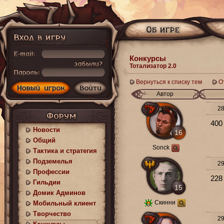
Конкурсы
Тотализатор 2.0
Вернуться к списку тем
О
Автор
28
400
Новости
16
Общий
Sonck
Тактика и стратегия
Подземелья
29
Профессии
228
Гильдии
15
Домик Админов
Скинни
Мобильный клиент
Творчество
29