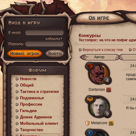
Конкурсы
Тестопрос: на что не пофиг ад
Вернуться к списку тем
О
Автор
24.
продо
Новости
самом
4
Общий
Dartanian
Тактика и стратегия
Подземелья
24.
Профессии
Я бы 
Гильдии
9
Домик Админов
Metalcore
Мобильный клиент
Творчество
24.