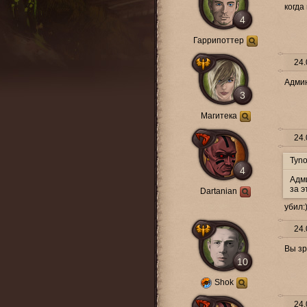
когда 
4
Гаррипоттер
24.
Админ
3
Магитека
24.
Tyno
4
Адми
за э
Dartanian
убил:)
24.
Вы зр
10
Shok
24.