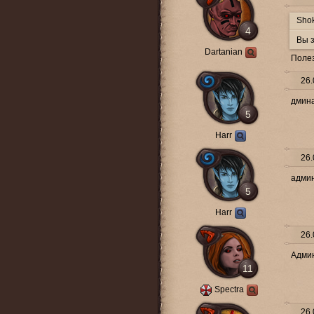
Shok
4
Вы з
Dartanian
Полез
26.
дмина
5
Harr
26.
админ
5
Harr
26.
Админ
11
Spectra
26.