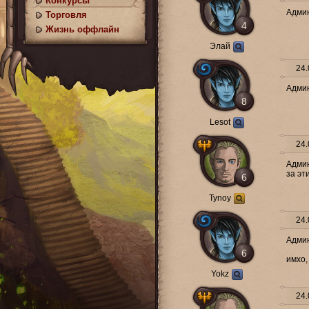
Конкурсы
Админ
Торговля
4
Жизнь оффлайн
Элай
24.
Админ
8
Lesot
24.
Админ
за эт
6
Tynoy
24.
Админ
6
имхо,
Yokz
24.