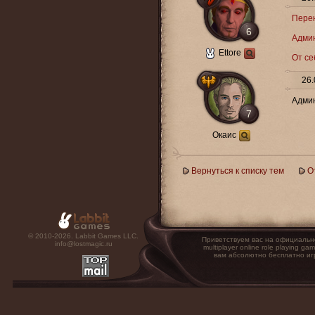
Перен
6
Админ
Ettore
От се
26.
Админ
7
Окаис
Вернуться к списку тем
О
© 2010-2026. Labbit Games LLC.
Приветствуем вас на официальн
info@lostmagic.ru
multiplayer online role playin
вам абсолютно бесплатно иг