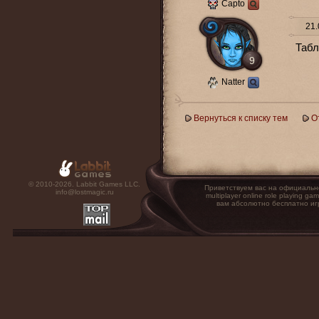
Capto
21.
Табл
9
Natter
Вернуться к списку тем
О
© 2010-2026. Labbit Games LLC.
Приветствуем вас на официальн
info@lostmagic.ru
multiplayer online role playin
вам абсолютно бесплатно иг