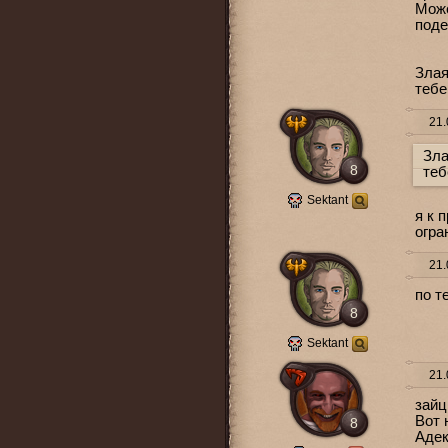
Може
поде
Злая
тебе
21.
Зла
8
теб
Sektant
я к 
огра
21.
по т
8
Sektant
21.
зайц
Вот 
8
Адек