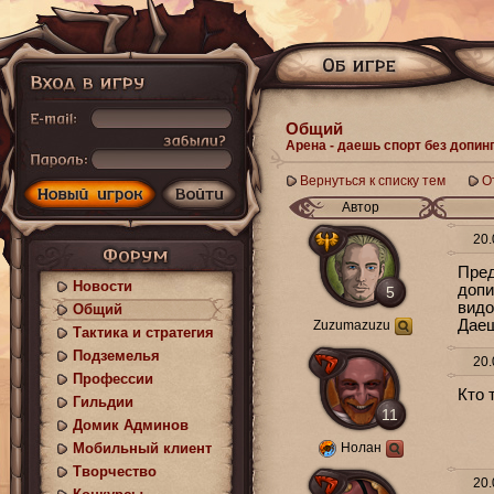
Общий
Арена - даешь спорт без допинг
Вернуться к списку тем
О
Автор
20.
Пред
Новости
допи
5
видо
Общий
Даеш
Zuzumazuzu
Тактика и стратегия
Подземелья
20.
Профессии
Кто 
Гильдии
11
Домик Админов
Мобильный клиент
Нолан
Творчество
20.