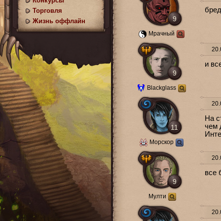
Конкурсы
бред.
Торговля
9
Жизнь оффлайн
Мрачный
20.
и вс
9
Blackglass
20.
На с
чем 
11
Инте
Морскор
20.
все 
9
Мулти
20.