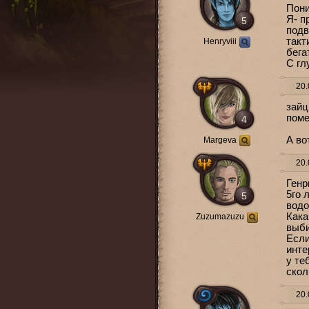
Пони
Я- п
5
подв
такт
Henryviii
бега
С гл
20.
зайц
поме
4
А во
Margeva
20.
Генр
5го 
5
водо
Кака
Zuzumazuzu
выби
Если
инте
у те
скол
20.