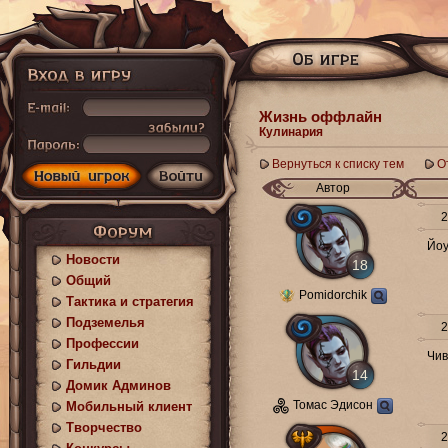
Жизнь оффлайн
Кулинария
Вернуться к списку тем
О
Автор
20
Йо
Новости
18
Общий
Pomidorchik
Тактика и стратегия
Подземелья
21
Профессии
Чив
Гильдии
14
Домик Админов
Томас Эдисон
Мобильный клиент
Творчество
21