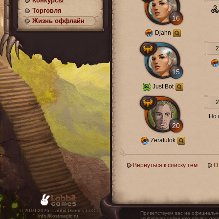
Конкурсы
Торговля
16
Жизнь оффлайн
Djahn
21
15
Just Bot
21
Но 
20
Zeratulok
Вернуться к списку тем
О
© 2010-2026. Labbit Games LLC.
Приветствуем вас на официальн
info@lostmagic.ru
multiplayer online role playin