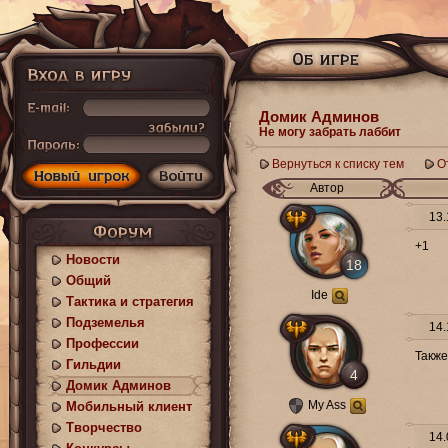
Домик Админов
Не могу забрать лаббит
Вернуться к списку тем
О
Автор
13.
+1
Новости
18
Общий
Ide
Тактика и стратегия
Подземелья
14.
Профессии
Также
Гильдии
4
Домик Админов
My Ass
Мобильный клиент
Творчество
14.