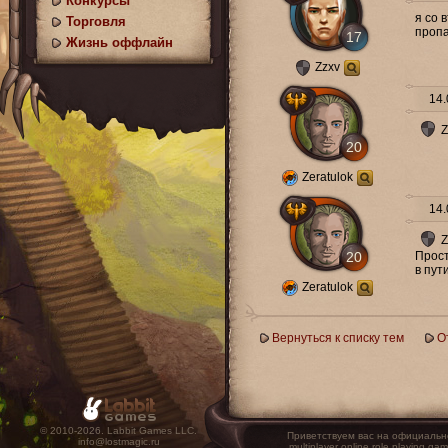
Конкурсы
я со 
Торговля
пропа
17
Жизнь оффлайн
Zzxv
14.
Z
20
Zeratulok
14.
Z
20
Прост
в пути
Zeratulok
Вернуться к списку тем
О
© 2010-2026. Labbit Games LLC.
Приветствуем вас на официальн
info@lostmagic.ru
multiplayer online role playin