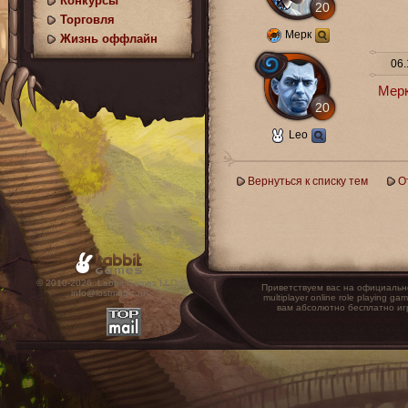
Конкурсы
20
Торговля
Мерк
Жизнь оффлайн
06.
Мерк
20
Leo
Вернуться к списку тем
О
© 2010-2026. Labbit Games LLC.
Приветствуем вас на официальн
info@lostmagic.ru
multiplayer online role playin
вам абсолютно бесплатно иг