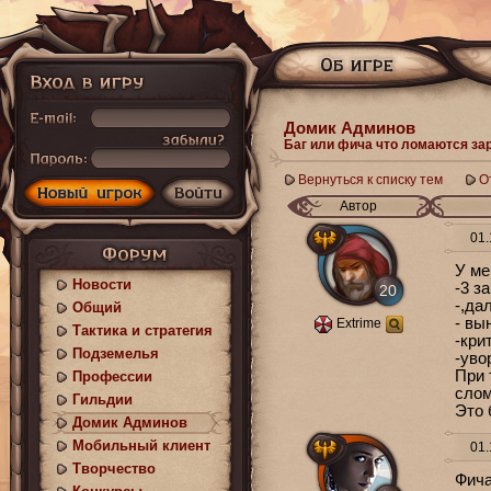
Домик Админов
Баг или фича что ломаются за
Вернуться к списку тем
О
Автор
01.
У ме
Новости
-3 з
20
-,да
Общий
- вы
Extrime
Тактика и стратегия
-кри
Подземелья
-уво
При 
Профессии
слом
Гильдии
Это 
Домик Админов
Мобильный клиент
01.
Творчество
Фича