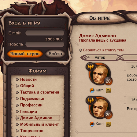
Домик Админов
Пропала вещь с аукциона
Вернуться к списку тем
Автор
16.
Добры
Новости
состо
20
Общий
Karni
Тактика и стратегия
Подземелья
16.
Профессии
Все п
Гильдии
20
Домик Админов
Karni
Мобильный клиент
Творчество