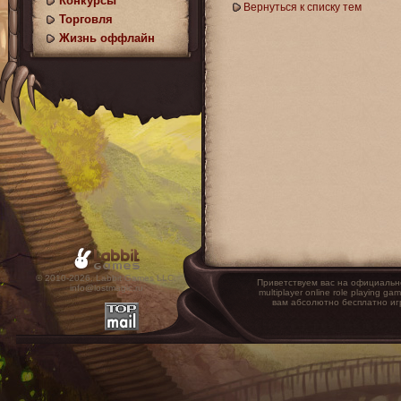
Конкурсы
Вернуться к списку тем
Торговля
Жизнь оффлайн
© 2010-2026. Labbit Games LLC.
Приветствуем вас на официальн
info@lostmagic.ru
multiplayer online role playin
вам абсолютно бесплатно иг