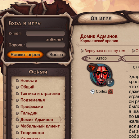
Домик Админов
Королевский кролик
Вернуться к списку тем
О
Автор
07.
Здар
Новости
крол
17
что 
Общий
даже
Cortex
Тактика и стратегия
игра
Подземелья
он р
было
Профессии
а ща
Гильдии
по м
Домик Админов
жалк
Мобильный клиент
если
бы э
Творчество
собр