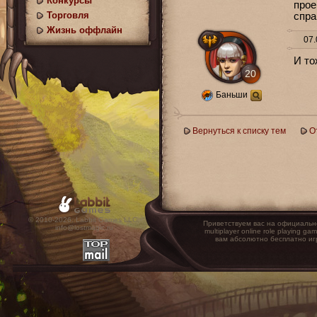
Конкурсы
прое
Торговля
спра
Жизнь оффлайн
07.
И то
20
Баньши
Вернуться к списку тем
О
© 2010-2026. Labbit Games LLC.
Приветствуем вас на официальн
info@lostmagic.ru
multiplayer online role playin
вам абсолютно бесплатно иг