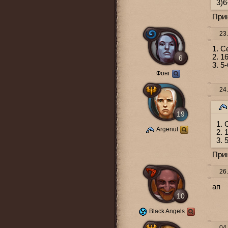
3)6
При
23.
1. С
2. 1
6
3. 5-
Фонг
24.
19
1. 
Argenut
2. 
3. 
При
26.
ап
10
Black Angels
04.