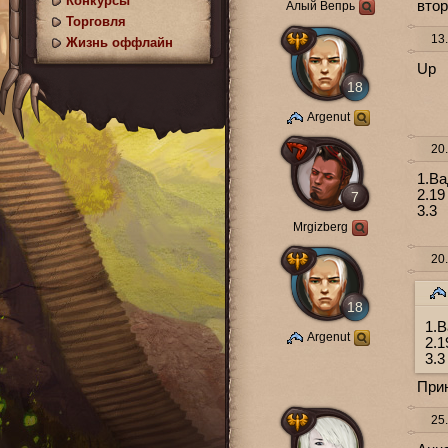
Конкурсы
втор
Алый Вепрь
Торговля
13.
Жизнь оффлайн
Up
18
Argenut
20.
1.В
2.19
7
3.3
Mrgizberg
20.
18
1.
Argenut
2.1
3.3
При
25.