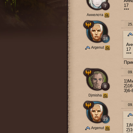
Анн
17
7
***
Аннелота
25.
18
Ан
Argenut
17
***
При
09.
1)М
2)16
8
3)6-
Djmisha
09.
19
1)
Argenut
2)1