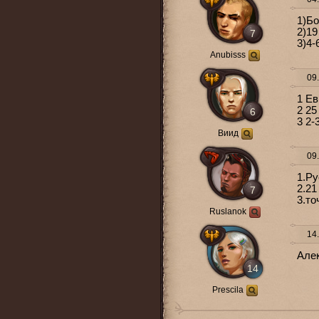
1)Бо
2)19
7
3)4-
Anubisss
09.
1 Ев
2 25
6
3 2-
Виид
09.
1.Р
2.21
7
3.то
Ruslanok
14.
Але
14
Prescila