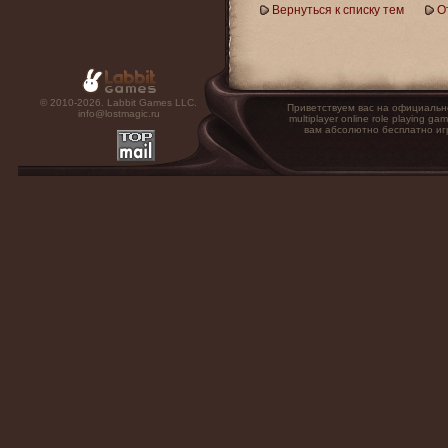
Вернуться к списку тем
О
© 2010-2026. Labbit Games LLC.
Приветствуем вас на официальн
info@lostmagic.ru
multiplayer online role playin
вам абсолютно бесплатно иг