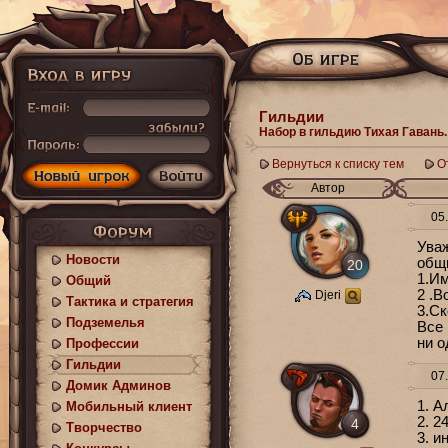
Гильдии
Набор в гильдию Тихая Гавань.
Вернуться к списку тем
О
Автор
05.
Ува
Новости
общ
20
1.Им
Общий
2 .В
Djeri
Тактика и стратегия
3.Ск
Подземелья
Все 
ни о
Профессии
Гильдии
07.
Домик Админов
1. А
Мобильный клиент
2. 2
4
Творчество
3. и