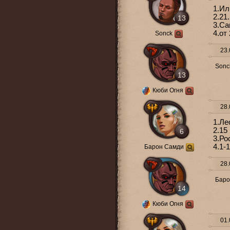
1.Ил
2.21.
13
3.Са
4.от
Sonck
23.
Sonc
13
Кюби Огня
28.
1.Ле
2.15
6
3.Ро
4.1-
Барон Самди
28.
Баро
14
Кюби Огня
01.