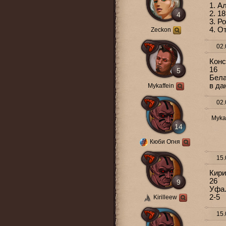
1. А
2. 18
4
3. Р
4. О
Zeckon
02.
Конс
16
5
Бел
в да
Mykaffein
02.
Mykaf
14
Кюби Огня
15.
Кир
26
9
Уфа
2-5
Kirilleew
15.