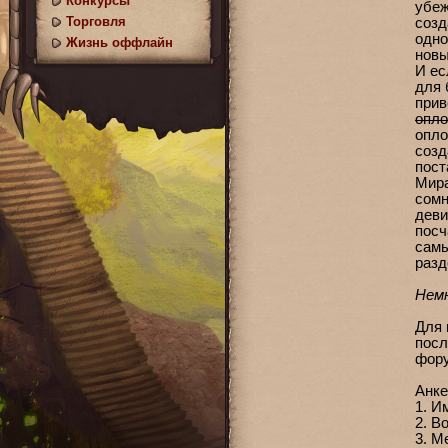
Конкурсы
убеж
Торговля
созд
одно
Жизнь оффлайн
новы
И ес
для 
прив
опло
опло
созд
пост
Мира
сомн
деви
посч
самы
разд
Нем
Для 
посл
фор
Анке
1. И
2. В
3. М