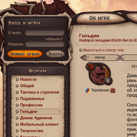
Гильдии
Набор в гильдию EArth №n (n ∈
Вернуться к списку тем
Автор
18.
Дамы
Новости
рань
6
пред
Общий
об э
Теревенка
Тактика и стратегия
прод
Подземелья
Онла
Профессии
ищем
Гильдии
то в
Домик Админов
фэнт
Мобильный клиент
скаж
прик
Творчество
углу