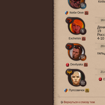
Kiril
15
Кюби Огня
16.
Ден
19
5
Росс
4-10
Exchelsis
20.
гиль
14
Devilyaka
21.
D
12
Пупсовичок
Вернуться к списку тем