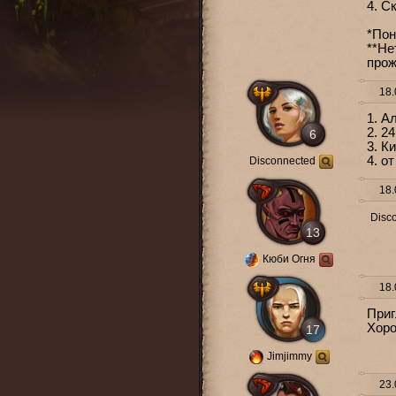
4. С
*Пон
**Не
прож
18.
1. А
2. 24
6
3. К
4. о
Disconnected
18.
Disc
13
Кюби Огня
18.
Приг
Хоро
17
Jimjimmy
23.