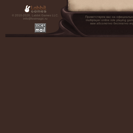
© 2010-2026. Labbit Games LLC.
Приветствуем вас на официальн
info@lostmagic.ru
multiplayer online role playin
вам абсолютно бесплатно иг