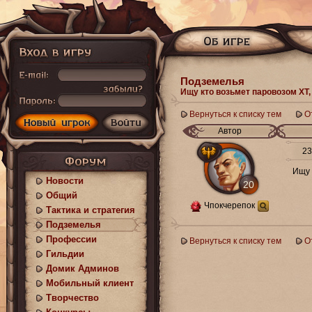
Подземелья
Ищу кто возьмет паровозом ХТ,
Вернуться к списку тем
О
Автор
23.
Ищу 
Новости
20
Общий
Чпокчерепок
Тактика и стратегия
Подземелья
Профессии
Вернуться к списку тем
О
Гильдии
Домик Админов
Мобильный клиент
Творчество