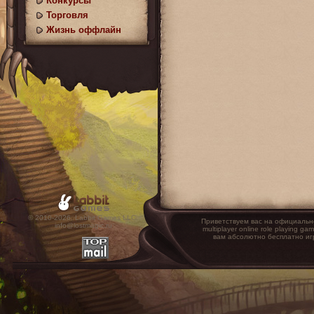
Конкурсы
Торговля
Жизнь оффлайн
© 2010-2026. Labbit Games LLC.
Приветствуем вас на официальн
info@lostmagic.ru
multiplayer online role playin
вам абсолютно бесплатно иг