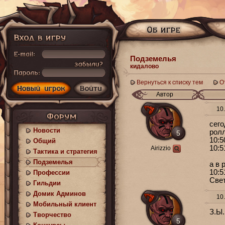
Подземелья
кидалово
Вернуться к списку тем
О
Автор
10.
сего
Новости
ролл
5
10:5
Общий
10:5
Airizzio
Тактика и стратегия
Подземелья
а в 
10:5
Профессии
Све
Гильдии
Домик Админов
10.
Мобильный клиент
З.Ы.
Творчество
5