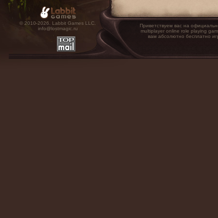
© 2010-2026. Labbit Games LLC.
Приветствуем вас на официальн
info@lostmagic.ru
multiplayer online role playin
вам абсолютно бесплатно иг