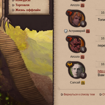
Конкурсы
Торговля
Airizzio
Жизнь оффлайн
10.
Топи
8
Астрамарий
10.
пере
5
Airizzio
10.
http
Вам 
7
Сапсай
Вернуться к списку тем
О