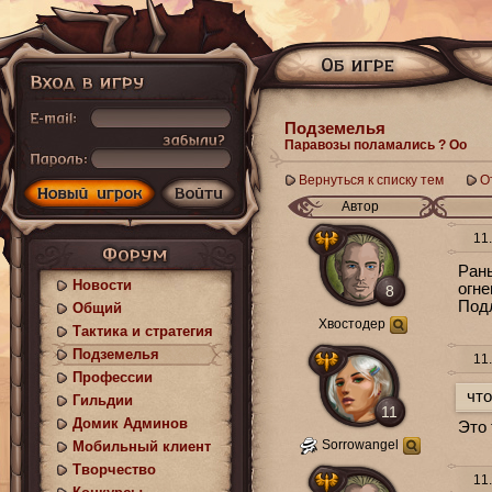
Подземелья
Паравозы поламались ? Оо
Вернуться к списку тем
О
Автор
11.
Рань
Новости
огне
8
Подл
Общий
Хвостодер
Тактика и стратегия
Подземелья
11.
Профессии
что
Гильдии
11
Домик Админов
Это 
Sorrowangel
Мобильный клиент
Творчество
11.