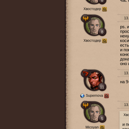
8
час 
Хвостодер
13.
ps. 
прос
8
нену
коси
Хвостодер
есть
и по
конк
дона
оно 
13.
на 9
11
Supernova
13.
Хв
5
и п
Micoyan