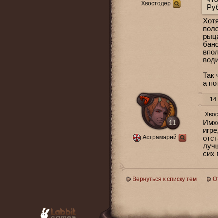
Хвостодер
Ру
Хотя
поле
рыца
бано
впол
води
Так 
а по
14.
Хво
11
Имх
игре
Астрамарий
отст
лучш
сих 
Вернуться к списку тем
О