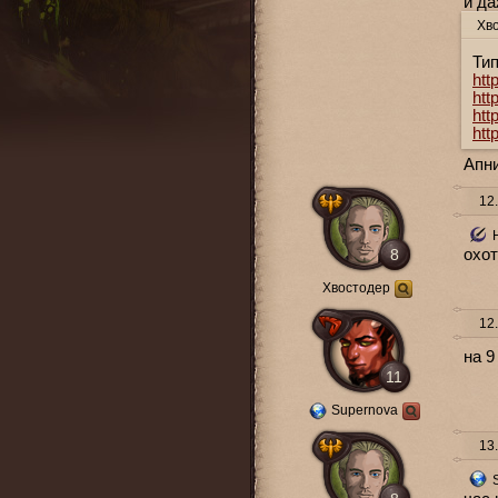
и да
Хв
Тип
htt
htt
htt
htt
Апни
12.
8
охот
Хвостодер
12.
на 9
11
Supernova
13.