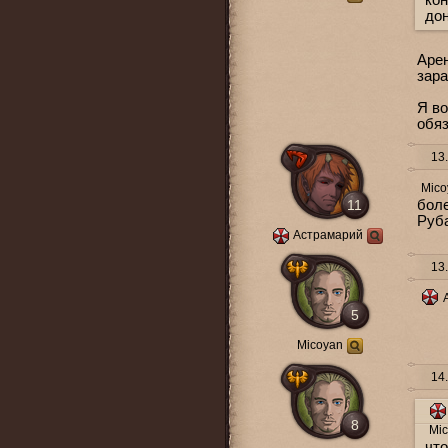
кон
до
Арен
зара
Я во
обяз
13.
Mico
11
боле
Руб
Астрамарий
13.
5
Micoyan
14.
8
Mi
что