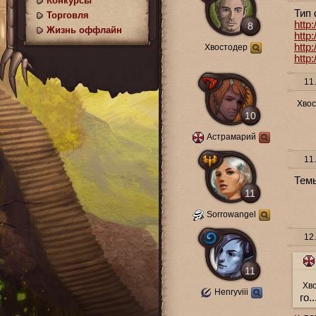
Конкурсы
Тип 
Торговля
http
8
Жизнь оффлайн
http
http
Хвостодер
http
11.
Хво
10
Астрамарий
11.
Темы
11
Sorrowangel
12.
11
Хв
Henryviii
го..