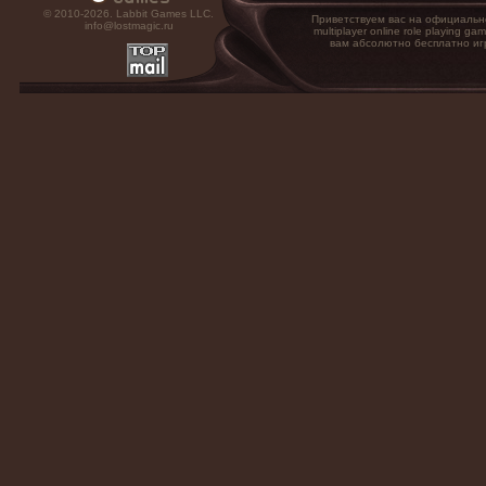
© 2010-2026. Labbit Games LLC.
Приветствуем вас на официальн
info@lostmagic.ru
multiplayer online role playin
вам абсолютно бесплатно иг