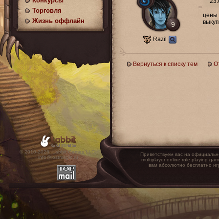
Конкурсы
23.
Торговля
цены 
Жизнь оффлайн
выкуп
9
Razil
Вернуться к списку тем
О
© 2010-2026. Labbit Games LLC.
Приветствуем вас на официальн
info@lostmagic.ru
multiplayer online role playin
вам абсолютно бесплатно иг