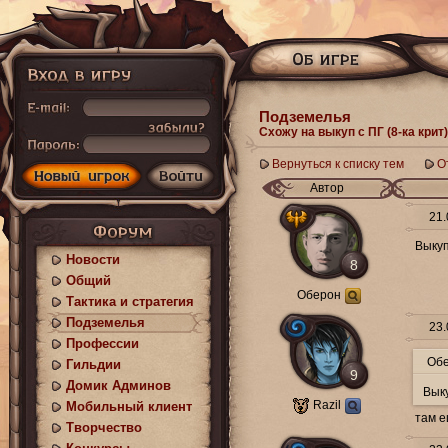
Подземелья
Схожу на выкуп с ПГ (8-ка крит)
Вернуться к списку тем
О
Автор
21.
Выкуп
Новости
8
Общий
Оберон
Тактика и стратегия
Подземелья
23.
Профессии
Об
Гильдии
9
Домик Админов
Выку
Razil
Мобильный клиент
там е
Творчество