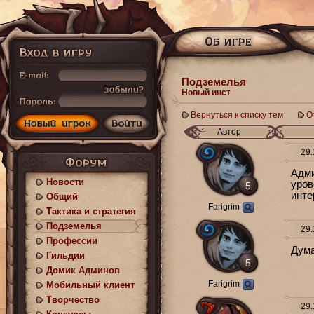
Подземелья
Новый инст
Вернуться к списку тем
О
Автор
29.
Адми
Новости
уров
5
инте
Общий
Farigrim
Тактика и стратегия
Подземелья
29.
Профессии
Дума
Гильдии
5
Домик Админов
Farigrim
Мобильный клиент
Творчество
29.