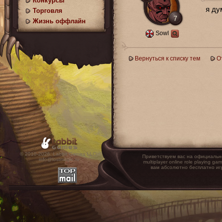
Конкурсы
я ду
Торговля
7
Жизнь оффлайн
Sowl
Вернуться к списку тем
О
© 2010-2026. Labbit Games LLC.
Приветствуем вас на официальн
info@lostmagic.ru
multiplayer online role playin
вам абсолютно бесплатно иг