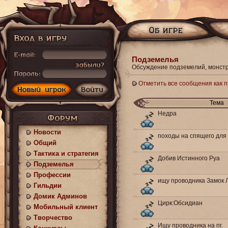
Подземелья
Обсуждение подземелий, монстр
Отметить все сообщения как 
Тема
Недра
Новости
походы на спящего для
Общий
Тактика и стратегия
Добив Истинного Руа
Подземелья
Профессии
ищу проводника Замок 
Гильдии
Домик Админов
Цирк:Обсидиан
Мобильный клиент
Творчество
Ищу проводника на пг.