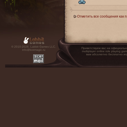
Отметить все сообщения как 
© 2010-2026. Labbit Games LLC.
Приветствуем вас на официальн
info@lostmagic.ru
multiplayer online role playin
вам абсолютно бесплатно иг