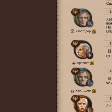
Спа
13
Хез
вка
16
Но 
Впр
Хвостодер
)
13
9
пут
Agonium
13
16
уби
Хвостодер
16
3 л
14