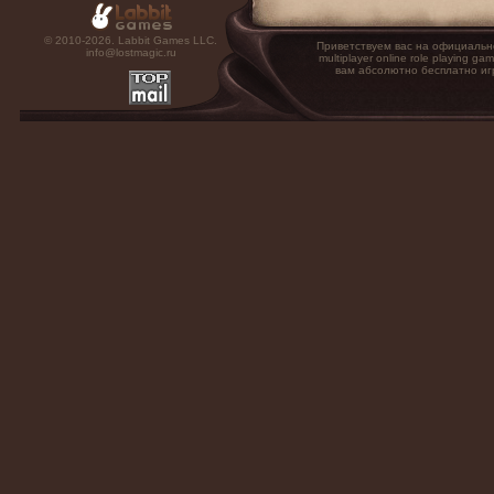
© 2010-2026. Labbit Games LLC.
Приветствуем вас на официальн
info@lostmagic.ru
multiplayer online role playin
вам абсолютно бесплатно иг