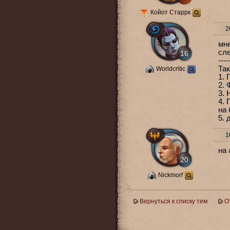
Койот Старрк
26
мне
сле
16
----
Так
Worldcritic
1. 
2. 
3. 
4. 
на 
5. 
10
на 
20
Nickmorf
Вернуться к списку тем
О