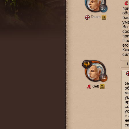
16
при
об
Тенил
баф
ум
Во
соо
при
При
его
Как
си
11
14
Ge
Gett
о
ме
у
в
с
ус
с 
не
с