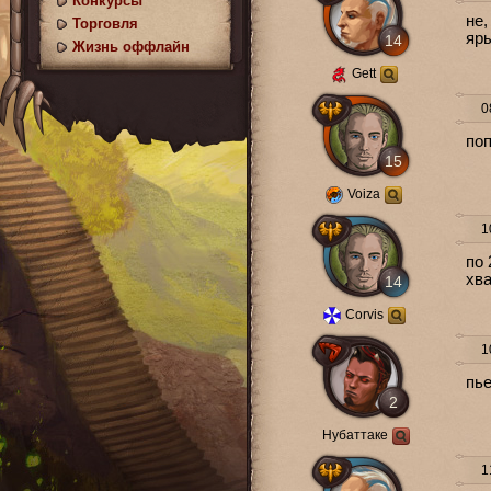
Конкурсы
не,
Торговля
яры
14
Жизнь оффлайн
Gett
08
поп
15
Voiza
10
по 
хва
14
Corvis
10
пье
2
Нубаттаке
11