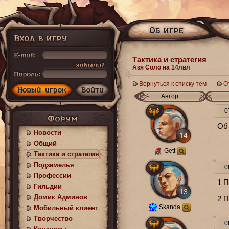
Тактика и стратегия
Азя Соло на 14лвл
Вернуться к списку тем
О
Автор
07
Объ
Новости
14
Общий
Gett
Тактика и стратегия
Подземелья
08
Профессии
1 П
Гильдии
13
Домик Админов
2 П
Skanda
Мобильный клиент
Творчество
08