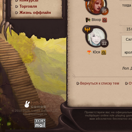
Конкурсы
тогда
Торговля
15
Жизнь оффлайн
Bloop
15.
Си
12
Юся
кро
Лол. 
Вернуться к списку тем
О
© 2010-2026. Labbit Games LLC.
Приветствуем вас на официальн
info@lostmagic.ru
multiplayer online role playin
вам абсолютно бесплатно иг