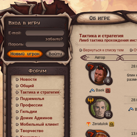
Тактика и стратегия
Лимб тактика прохождения инс
Вернуться к списку тем
О
Автор
28.
блин 
Новости
размн
8
Общий
Baek
Тактика и стратегия
Подземелья
28.
Профессии
B
Гильдии
12
Домик Админов
Zeratulok
Мобильный клиент
Творчество
13.