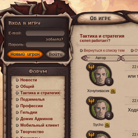
Тактика и стратегия
склеп работает?
Вернуться к списку тем
О
Автор
22.
или 
Новости
1
Общий
Хочупивасик
Тактика и стратегия
Подземелья
22.
Профессии
Ходя
Гильдии
2
Домик Админов
Sycho
Мобильный клиент
Творчество
22.