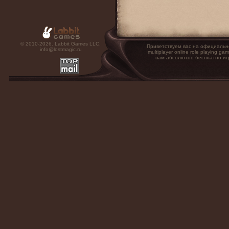
© 2010-2026. Labbit Games LLC.
Приветствуем вас на официальн
info@lostmagic.ru
multiplayer online role playin
вам абсолютно бесплатно иг