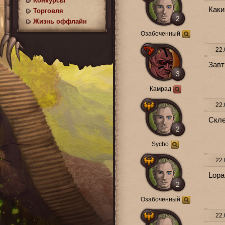
Конкурсы
Каки
Торговля
2
Жизнь оффлайн
Озабоченный
22.
Завт
3
Камрад
22.
Скле
2
Sycho
22.
Lopat
2
Озабоченный
22.