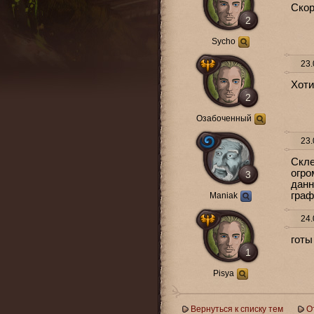
Скор
2
Sycho
23.
Хоти
2
Озабоченный
23.
Скле
огро
3
данн
граф
Maniak
24.
готы
1
Pisya
Вернуться к списку тем
О