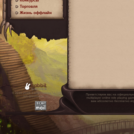
Конкурсы
Торговля
Жизнь оффлайн
© 2010-2026. Labbit Games LLC.
Приветствуем вас на официальн
info@lostmagic.ru
multiplayer online role playin
вам абсолютно бесплатно иг