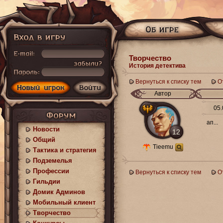
Творчество
История детектива
Вернуться к списку тем
О
Автор
05.
ап...
Новости
12
Общий
Tieemu
Тактика и стратегия
Подземелья
Профессии
Вернуться к списку тем
О
Гильдии
Домик Админов
Мобильный клиент
Творчество