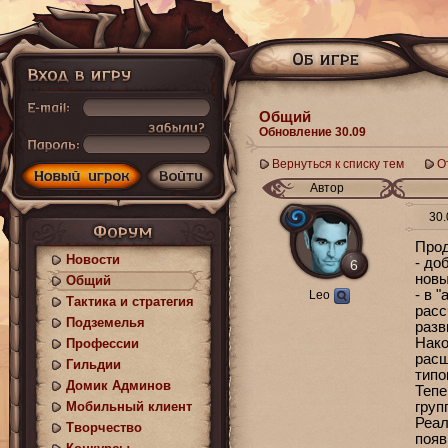
Общий
Обновление 30.09
Вернуться к списку тем
О
Автор
30.
Прод
Новости
- до
6
новы
Общий
- в 
Leo
Тактика и стратегия
расс
Подземелья
разв
Нако
Профессии
расш
Гильдии
типо
Домик Админов
Тепе
Мобильный клиент
груп
Реал
Творчество
появ