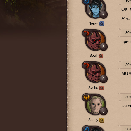
30.
ОК, 
6
Нель
Локич
30.
прия
5
Sowl
30.
MUS
6
Sycho
30.
како
6
Stanly
30.