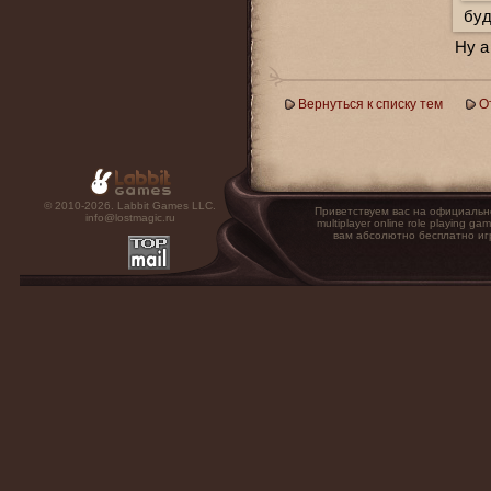
буд
Ну а
Вернуться к списку тем
О
© 2010-2026. Labbit Games LLC.
Приветствуем вас на официальн
info@lostmagic.ru
multiplayer online role playin
вам абсолютно бесплатно иг