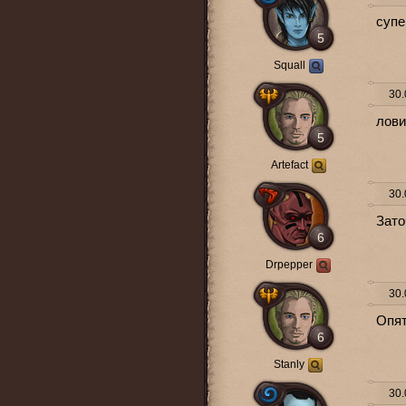
супе
5
Squall
30.
лови
5
Artefact
30.
Зато
6
Drpepper
30.
Опят
6
Stanly
30.