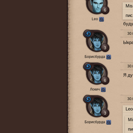
Mis
6
пис
Leo
буду
30.
Ыкра
3
Борисбурда
30.
Я ду
6
Локич
30.
Leo
3
Mi
Борисбурда
пи