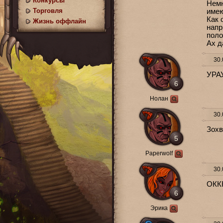
Конкурсы
Немн
Торговля
имею
Как 
Жизнь оффлайн
напр
поло
Ах д
30.
УРА
6
Нолан
30.
Зохв
5
Paperwolf
30.
ОКК
6
Эрика