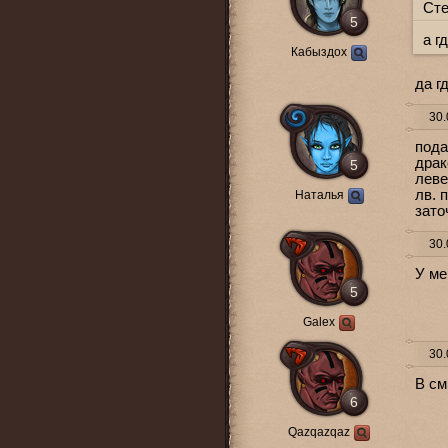
Сте
5
а г
Кабыздох
да г
30.
пода
драк
5
леве
лв. 
Наталья
зато
30.
У ме
5
Galex
30.
В см
6
Qazqazqaz