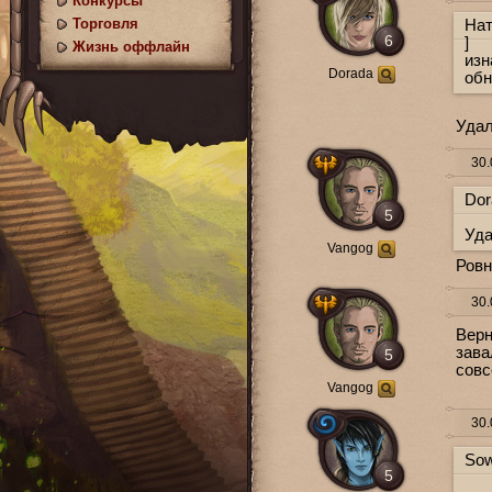
Конкурсы
Торговля
Нат
6
]
Жизнь оффлайн
изн
Dorada
обн
Удал
30.
Dor
5
Уда
Vangog
Ровн
30.
Верн
зава
5
совс
Vangog
30.
Sow
5