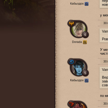
пер
Кабыздох
нов
у ме
30.
Van
6
Ров
Dorada
У ме
чист
30.
Van
5
Вер
Кабыздох
зав
сов
по м
30.