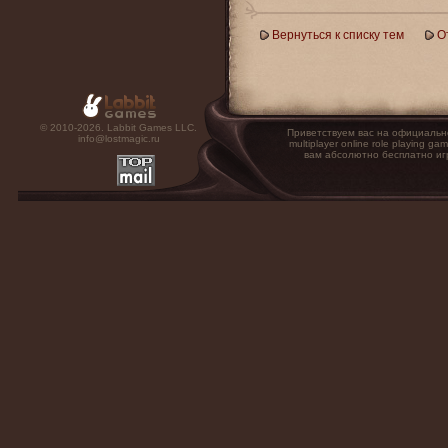
Вернуться к списку тем
О
© 2010-2026. Labbit Games LLC.
Приветствуем вас на официальн
info@lostmagic.ru
multiplayer online role playin
вам абсолютно бесплатно иг