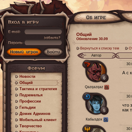
Общий
Обновление 30.09
Вернуться к списку тем
О
Автор
30.
А с 
Новости
6
Общий
Qazqazqaz
Тактика и стратегия
Подземелья
30.
Профессии
что 
Гильдии
как 
5
Домик Админов
Кабыздох
Мобильный клиент
Творчество
30.