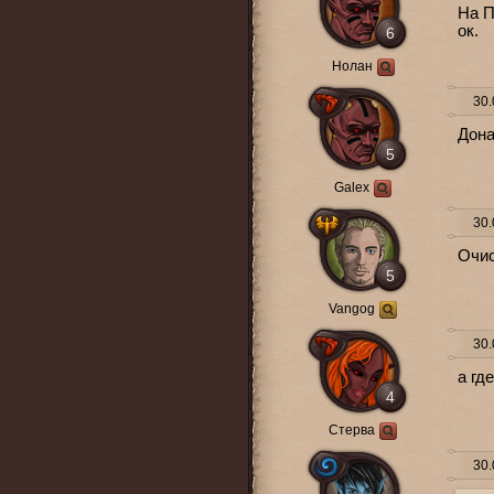
На П
ок.
6
Нолан
30.
Дона
5
Galex
30.
Очис
5
Vangog
30.
а гд
4
Стерва
30.