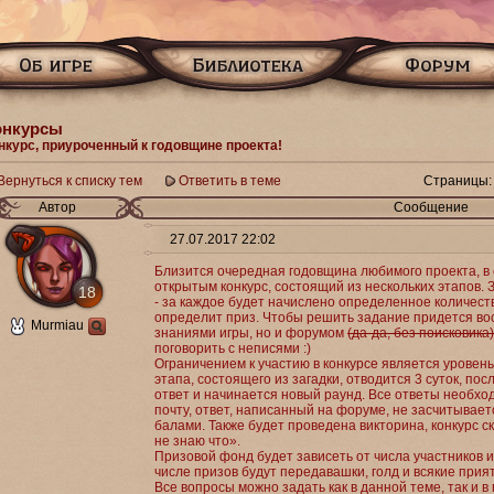
онкурсы
нкурс, приуроченный к годовщине проекта!
Вернуться к списку тем
Ответить в теме
Страницы:
Автор
Сообщение
27.07.2017 22:02
Близится очередная годовщина любимого проекта, в 
открытым конкурс, состоящий из нескольких этапов.
18
- за каждое будет начислено определенное количест
определит приз. Чтобы решить задание придется во
Murmiau
знаниями игры, но и форумом
(да-да, без поисковика)
поговорить с неписями :)
Ограничением к участию в конкурсе является уровен
этапа, состоящего из загадки, отводится 3 суток, по
ответ и начинается новый раунд. Все ответы необхо
почту, ответ, написанный на форуме, не засчитыва
балами. Также будет проведена викторина, конкурс с
не знаю что».
Призовой фонд будет зависеть от числа участников и
числе призов будут передавашки, голд и всякие прия
Все вопросы можно задать как в данной теме, так и в