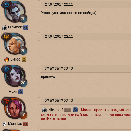
27.07.2017 22:11
Участвую) главное же не победа)
20
Nickmorf
27.07.2017 22:11
+
20
Bleidd
27.07.2017 22:12
принято
20
Flaxii
27.07.2017 22:13
20
Nickmorf
, Можно, просто за каждый ко
18
следовательно, чем их больше, тем дороже приз мож
не будет точно.
Murmiau