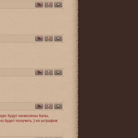
нкурс будут начислены балы,
но будет получить :) но штрафов