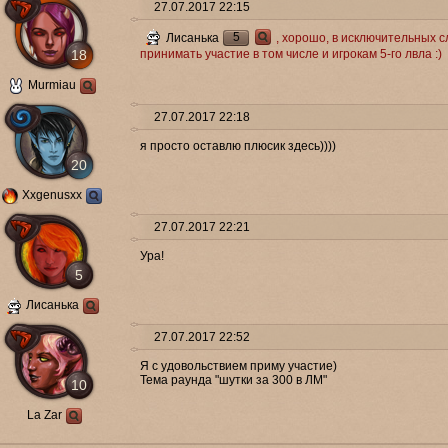
27.07.2017 22:15
5
Лисанька
, хорошо, в исключительных 
18
принимать участие в том числе и игрокам 5-го лвла :)
Murmiau
27.07.2017 22:18
я просто оставлю плюсик здесь))))
20
Xxgenusxx
27.07.2017 22:21
Ура!
5
Лисанька
27.07.2017 22:52
Я с удовольствием приму участие)
Тема раунда "шутки за 300 в ЛМ"
10
La Zar