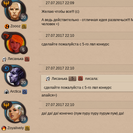
27.07.2017 22:09
Желаю чтобы все!!! (с)
20
А ведь действительно - отличная идея развлечься!!! М
человек =)
Zoooz
27.07.2017 22:10
сделайте пожалуйста с 5-го лвл конкурс
5
Лисанька
27.07.2017 22:10
5
Лисанька
писала:
20
сделайте пожалуйста с 5-го лвл конкурс
Arctica
апайся=)
27.07.2017 22:10
да! да! да! конечно (пум пуру пуру пурум пум) да!
19
Zoyalively