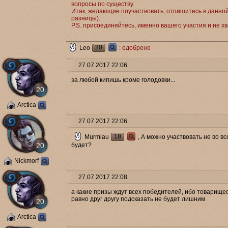
вопросы по существу.
Итак, желающие поучаствовать, отпишитесь в данной
разницы).
P.S. присоединяйтесь, именно вашего участия и не хв
20
Leo
: одобрено
27.07.2017 22:06
за любой кипишь кроме голодовки...
20
Arctica
27.07.2017 22:06
18
Murmiau
, А можно участвовать не во в
20
будет?
Nickmorf
27.07.2017 22:08
а какие призы ждут всех победителей, ибо товарищес
равно друг другу подсказать не будет лишним
20
Arctica