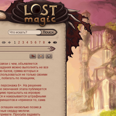
1
2
3
4
5
6
7
8
связи с чем, объявляется
 Задания можно выполнять не все
во балов, сумма которых и
спользоваться не только своими
, побегать по локациям,
ь персонажа 6+. На решение
сле окончания этапа публикуется
димо присылать на игровую
ется и наказывается штрафными
криншотов и «принеси то, сама
 оглашен несколько позже,в
тные сердцу мелочи.
 привате. Просьба задавать