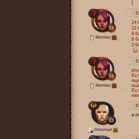
]
01
14 
18
12 
8 б
Murmiau
6 б
2 б
01
Ита
Есл
18
оце
оши
Murmiau
Есл
нап
01
а о
13
Dzhonnyd