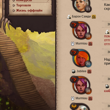
Конкурсы
Как
Торговля
скр
13
Жизнь оффлайн
Барон Самди
30
18
пом
отп
Murmiau
отп
30
Над
при
20
Jubilee
30
18
соб
Murmiau
30