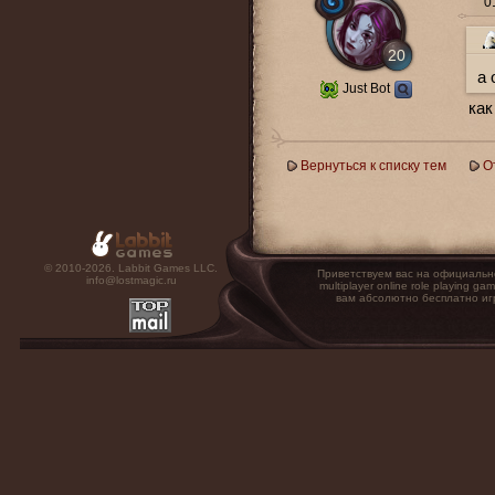
01
20
а 
Just Bot
как
Вернуться к списку тем
О
© 2010-2026. Labbit Games LLC.
Приветствуем вас на официальн
info@lostmagic.ru
multiplayer online role playin
вам абсолютно бесплатно иг