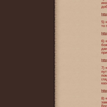
ино
доб
htt
5) 
то 
htt
6) 
бож
дан
при
htt
7) 
пут
пом
гля
каз
htt
8) 
зам
Впр