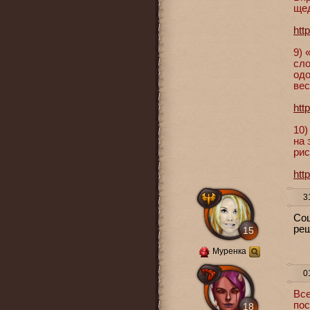
щед
htt
9) 
сло
одо
вес
htt
10)
на 
рис
htt
31
Соц
реш
15
Муренка
01
Все
пос
18