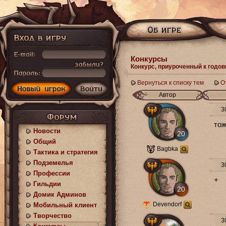
Конкурсы
Конкурс, приуроченный к годов
Вернуться к списку тем
О
Автор
30
тож
Новости
20
Общий
Bagbka
Тактика и стратегия
Подземелья
30
Профессии
+
Гильдии
20
Домик Админов
Devendorf
Мобильный клиент
Творчество
30