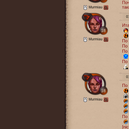
Поч
так
Murmiau
01
Ита
18
Murmiau
По 
По 
По 
По 
01
По 
18
Murmiau
По 
[ni