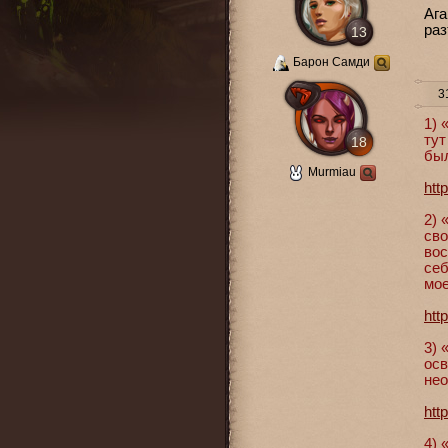
Ага
раз
13
Барон Самди
31
1) 
тут
18
был
Murmiau
htt
2) 
сво
вос
себ
мое
htt
3) 
осв
нео
htt
4) 