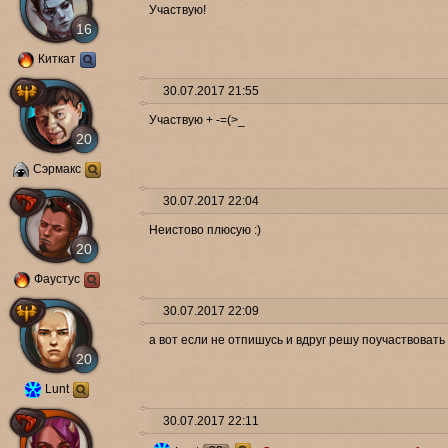
Участвую!
16
Киткат
30.07.2017 21:55
Участвую + -=(>_
20
Сэрмакс
30.07.2017 22:04
Неистово плюсую :)
20
Фаустус
30.07.2017 22:09
а вот если не отпишусь и вдруг решу поучаствовать -
20
Lunt
30.07.2017 22:11