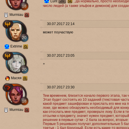
20
Lunt
, Да нормально, просто необход
18
число людей (а также эльфов и демонов) для создан
Murmiau
30.07.2017 22:14
может поучаствую
20
Extrime
30.07.2017 23:05
+
20
Масяя
30.07.2017 23:30
Тем временем, близится начало первого этапа, так 
Этап будет состоять из 10 заданий (текстовая часть
18
какой предмет зашифрован и прислать его мне на по
локе, где можно обнаружить необходимый для конку
Murmiau
как отослать мне предмет, проверьте локу. Если в 
отсылки к предмету, значит нужен предмет, который
решение в первые сутки - 2 бала за вопрос, вторые су
Первые 5 решивших получат дополнительные 5 балов
третья - 1 бал бонусный. Если есть какие-то вопрос