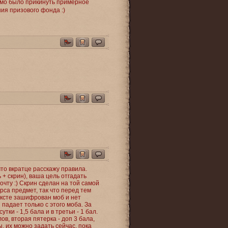
имо было прикинуть примерное
ия призового фонда :)
что вкратце расскажу правила.
 + скрин), ваша цель отгадать
чту :) Скрин сделан на той самой
рса предмет, так что перед тем
тексте зашифрован моб и нет
 падает только с этого моба. За
тки - 1,5 бала и в третьи - 1 бал.
, вторая пятерка - доп 3 бала,
ы, их можно задать сейчас, пока