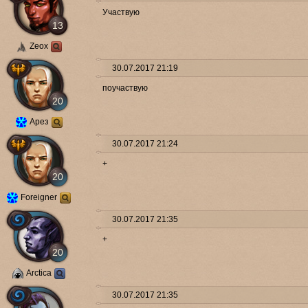
Участвую
13
Zeox
30.07.2017 21:19
поучаствую
20
Арез
30.07.2017 21:24
+
20
Foreigner
30.07.2017 21:35
+
20
Arctica
30.07.2017 21:35