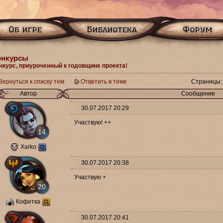
онкурсы
нкурс, приуроченный к годовщине проекта!
Вернуться к списку тем
Ответить в теме
Страницы:
Автор
Сообщение
30.07.2017 20:29
Участвую! ++
14
Xarko
30.07.2017 20:38
Участвую +
20
Кофетка
30.07.2017 20:41