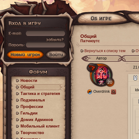
Общий
Патчноутс
Вернуться к списку тем
О
Автор
21.
Новости
20
Общий
Id
Overdrink
Тактика и стратегия
Подземелья
Профессии
Гильдии
Домик Админов
Мобильный клиент
Творчество