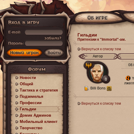
Гильдии
Притензии к "Immortal"-ам.
Вернуться к списку тем
Автор
08.
Новости
Y
8
лжегл
Общий
Billi Bons
Тактика и стратегия
Подземелья
Профессии
Вернуться к списку тем
Гильдии
Домик Админов
Мобильный клиент
Творчество