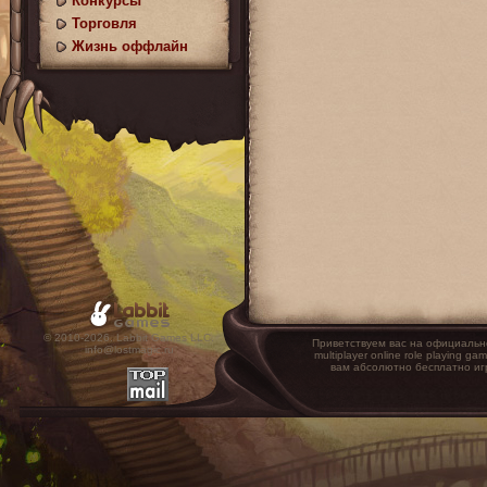
Конкурсы
Торговля
Жизнь оффлайн
© 2010-2026. Labbit Games LLC.
Приветствуем вас на официальн
info@lostmagic.ru
multiplayer online role playin
вам абсолютно бесплатно иг